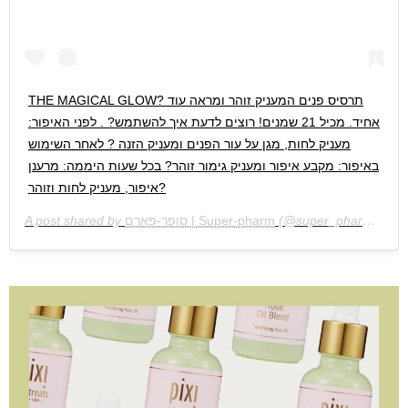
THE MAGICAL GLOW? תרסיס פנים המעניק זוהר ומראה עוד
אחיד. מכיל 21 שמנים! רוצים לדעת איך להשתמש? . לפני האיפור:
מעניק לחות, מגן על עור הפנים ומעניק הזנה ? לאחר השימוש
באיפור: מקבע איפור ומעניק גימור זוהר? בכל שעות היממה: מרענן
איפור, מעניק לחות וזוהר?
S
(@super_pharm) on
סופר-פארם | Super-pharm
A post shared by