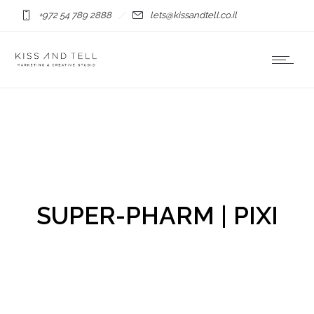
+972 54 789 2888
lets@kissandtell.co.il
SUPER-PHARM | PIXI