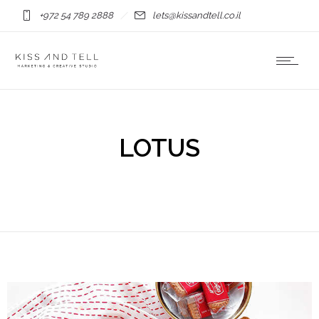
+972 54 789 2888
lets@kissandtell.co.il
LOTUS